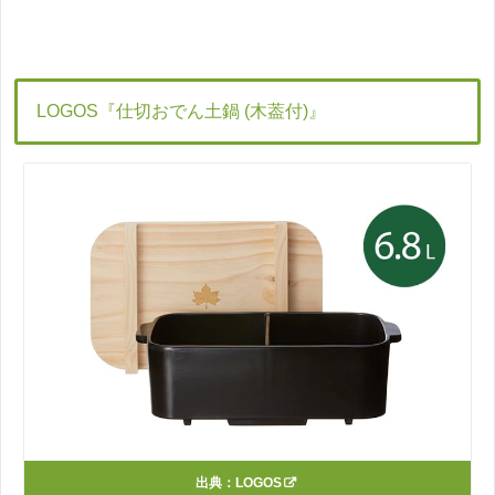
LOGOS『仕切おでん土鍋 (木葢付)』
出典：
LOGOS