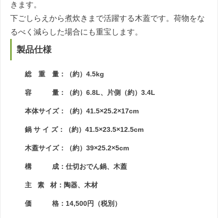
きます。
下ごしらえから煮炊きまで活躍する木蓋です。荷物をな
るべく減らした場合にも重宝します。
製品仕様
総 重 量：（約）4.5kg
容 量：（約）6.8L、片側（約）3.4L
本体サイズ：（約）41.5×25.2×17cm
鍋 サ イ ズ：（約）41.5×23.5×12.5cm
木蓋サイズ：（約）39×25.2×5cm
構 成：仕切おでん鍋、木蓋
主 素 材：陶器、木材
価 格：14,500円（税別）