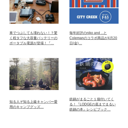
車でつぶしても壊れない！？驚
毎年好評のniko and ...と
く程タフな大容量バッテリーの
Colemanのコラボ商品が4月20
ポータブル電源が登場！『…
日(金)…
鉄鍋がまるごと１個付いてく
知る人ぞ知る上級キャンパー愛
る！『LODGEの底までまるい
用のキャンプグッズ…
鉄鍋の本』レシピブック…