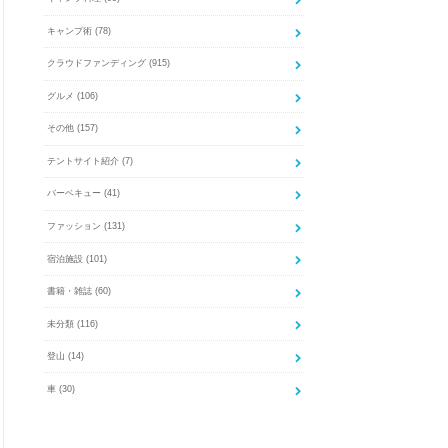
キャンプ術
(78)
クラウドファンディング
(915)
グルメ
(106)
その他
(157)
テントサイト紹介
(7)
バーベキュー
(41)
ファッション
(131)
宿泊施設
(101)
書籍・雑誌
(60)
未分類
(116)
登山
(14)
車
(30)