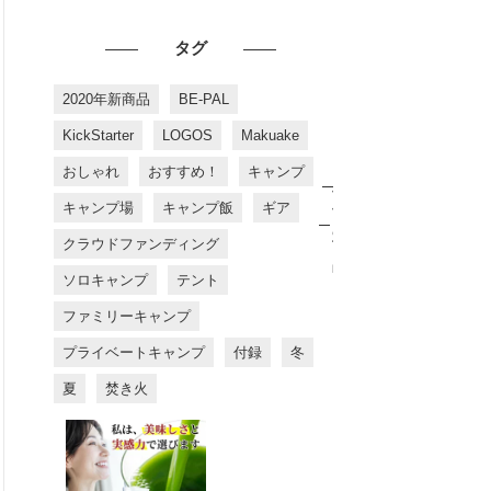
タグ
2020年新商品
BE-PAL
KickStarter
LOGOS
Makuake
おしゃれ
おすすめ！
キャンプ
お
す
キャンプ場
キャンプ飯
ギア
す
め
クラウドファンディング
商
品
ソロキャンプ
テント
ファミリーキャンプ
プライベートキャンプ
付録
冬
夏
焚き火