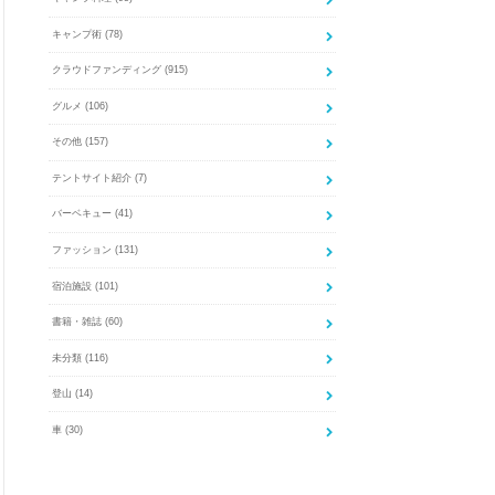
キャンプ術
(78)
クラウドファンディング
(915)
グルメ
(106)
その他
(157)
テントサイト紹介
(7)
バーベキュー
(41)
ファッション
(131)
宿泊施設
(101)
書籍・雑誌
(60)
未分類
(116)
登山
(14)
車
(30)