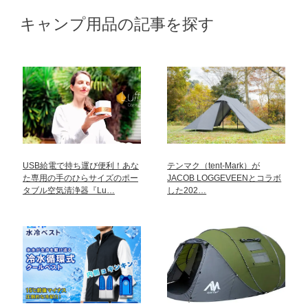
キャンプ用品の記事を探す
USB給電で持ち運び便利！あな
テンマク（tent-Mark）が
た専用の手のひらサイズのポー
JACOB LOGGEVEENとコラボ
タブル空気清浄器『Lu…
した202…