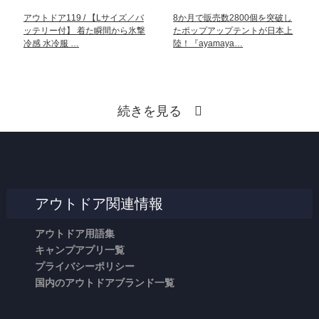
アウトドア119 / 【Lサイズ／バ
8か月で販売数2800個を突破し
ッテリー付】 着た瞬間から氷撃
たポップアップテントが日本上
冷感 水冷服 …
陸！『ayamaya…
続きを見る
アウトドア関連情報
アウトドア用語集
キャンプアプリ一覧
プライバシーポリシー
国内のアウトドアブランド一覧