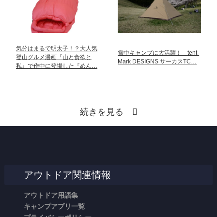
気分はまるで明太子！？大人気
雪中キャンプに大活躍！ tent-
登山グルメ漫画『山と食欲と
Mark DESIGNS サーカスTC…
私』で作中に登場した『めん…
続きを見る
アウトドア関連情報
アウトドア用語集
キャンプアプリ一覧