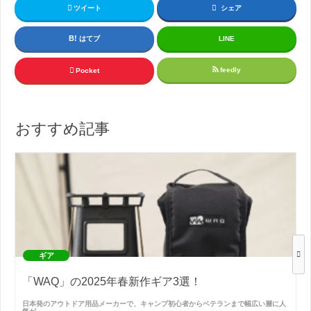
ツイート
シェア
はてブ
LINE
feedly
Pocket
おすすめ記事
ギア
「WAQ」の2025年春新作ギア3選！
日本発のアウトドア用品メーカーで、キャンプ初心者からベテランまで幅広い層に人