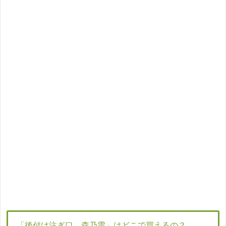
「後付け注ぎ口 森乃雫」はどこで買えるの？