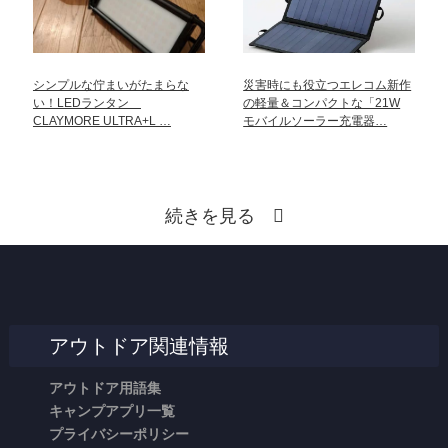
シンプルな佇まいがたまらな
災害時にも役立つエレコム新作
い！LEDランタン
の軽量＆コンパクトな「21W
CLAYMORE ULTRA+L …
モバイルソーラー充電器…
続きを見る
アウトドア関連情報
アウトドア用語集
キャンプアプリ一覧
プライバシーポリシー