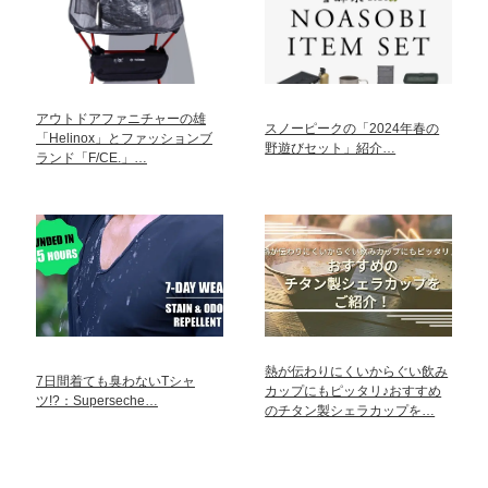
アウトドアファニチャーの雄
スノーピークの「2024年春の
「Helinox」とファッションブ
野遊びセット」紹介…
ランド「F/CE.」…
熱が伝わりにくいからぐい飲み
7日間着ても臭わないTシャ
カップにもピッタリ♪おすすめ
ツ!?：Superseche…
のチタン製シェラカップを…