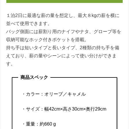
１泊2日に最適な薪の量を想定し、最大８kgの薪を横に
並べて使用できます。
バッグ側面には薪割り用のナイフやナタ、グローブ等を
収納可能なホック付きポケットを搭載。
持ち手は短いタイプと長いタイプ、2種類の持ち手を備
えており、薪の量やシーンによって使い分けができま
す。
商品スペック
・
カラー：オリーブ／キャメル
・サイズ：幅42cm×高さ30cm×奥行29cm
・重量：約660 g