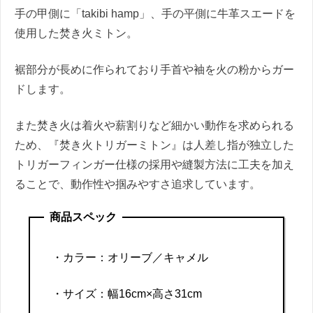
手の甲側に「takibi hamp」、手の平側に牛革スエードを
使用した焚き火ミトン。
裾部分が長めに作られており手首や袖を火の粉からガー
ドします。
また焚き火は着火や薪割りなど細かい動作を求められる
ため、『焚き火トリガーミトン』は人差し指が独立した
トリガーフィンガー仕様の採用や縫製方法に工夫を加え
ることで、動作性や掴みやすさ追求しています。
商品スペック
・
カラー：オリーブ／キャメル
・サイズ：幅16cm×高さ31cm