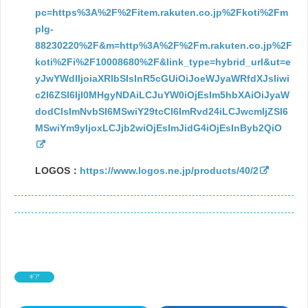
pc=https%3A%2F%2Fitem.rakuten.co.jp%2Fkoti%2Fm
plg-
88230220%2F&m=http%3A%2F%2Fm.rakuten.co.jp%2F
koti%2Fi%2F10008680%2F&link_type=hybrid_url&ut=e
yJwYWdlIjoiaXRlbSIsInR5cGUiOiJoeWJyaWRfdXJsIiwi
c2l6ZSI6IjI0MHgyNDAiLCJuYW0iOjEsIm5hbXAiOiJyaW
dodCIsImNvbSI6MSwiY29tcCI6ImRvd24iLCJwcmljZSI6
MSwiYm9yIjoxLCJjb2wiOjEsImJidG4iOjEsInByb2QiO
LOGOS：
https://www.logos.ne.jp/products/40/2
ギア