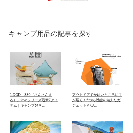
キャンプ用品の記事を探す
1.DOD「330（さんさんま
アウトドアでかゆいところに手
る）」faveシリーズ最新7アイ
が届く！5つの機能を備えたガ
テム｜キャンプ好き…
ジェットMK3…