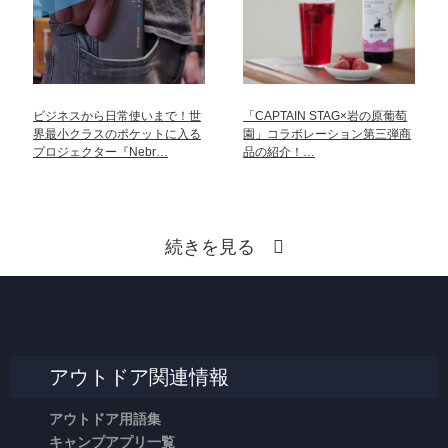
ビジネスから日常使いまで！世
「CAPTAIN STAG×岩の原葡萄
界最小クラスのポケットに入る
園」コラボレーション第三弾商
プロジェクター『Nebr…
品の紹介！…
続きを見る
アウトドア関連情報
アウトドア用語集
キャンプアプリ一覧