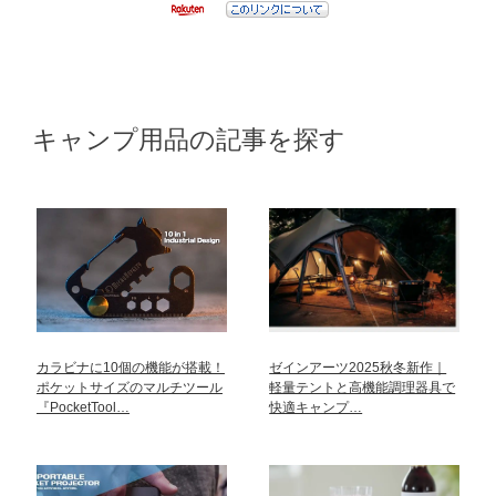
キャンプ用品の記事を探す
カラビナに10個の機能が搭載！
ゼインアーツ2025秋冬新作｜
ポケットサイズのマルチツール
軽量テントと高機能調理器具で
『PocketTool…
快適キャンプ…