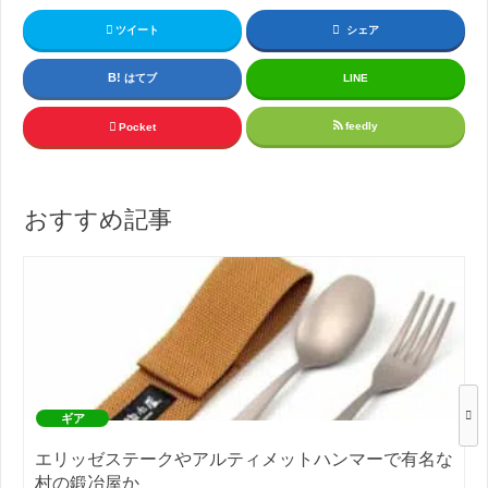
ツイート
シェア
はてブ
LINE
feedly
Pocket
おすすめ記事
ギア
エリッゼステークやアルティメットハンマーで有名な
村の鍛冶屋か