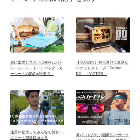
車に常備しておけば便利♪レジ
【商品紹介】持ち運びに最適な
ャーシート・トートバッグ・カ
ロケットストーブ「Pocket
ーシートの3Way利用で…
DD」：VICTOR…
遠景を拡大してみんなで共有！
鼻パッドがない画期的スポーツ
スマート望遠鏡カメラ