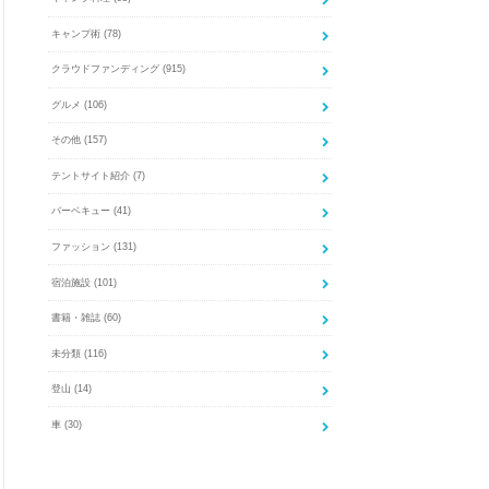
キャンプ術
(78)
クラウドファンディング
(915)
グルメ
(106)
その他
(157)
テントサイト紹介
(7)
バーベキュー
(41)
ファッション
(131)
宿泊施設
(101)
書籍・雑誌
(60)
未分類
(116)
登山
(14)
車
(30)