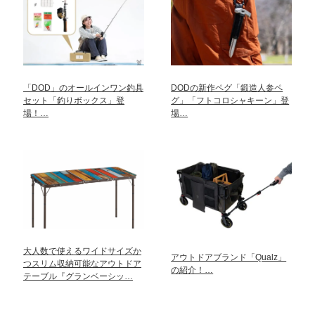
「DOD」のオールインワン釣具
DODの新作ペグ「鍛造人参ペ
セット「釣りボックス」登
グ」「フトコロシャキーン」登
場！…
場…
大人数で使えるワイドサイズか
アウトドアブランド「Qualz」
つスリム収納可能なアウトドア
の紹介！…
テーブル『グランベーシッ…