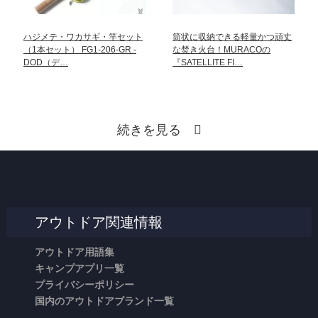
ハジメテ・ワカサギ・竿セット
筒状に収納できる軽量かつ頑丈
（1本セット） FG1-206-GR -
な焚き火台！MURACOの
DOD（デ…
『SATELLITE FI…
続きを見る
アウトドア関連情報
アウトドア用語集
キャンプアプリ一覧
プライバシーポリシー
国内のアウトドアブランド一覧