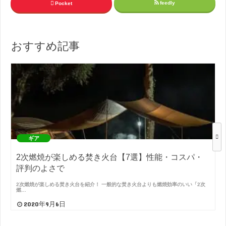
feedly
Pocket
おすすめ記事
ギア
2次燃焼が楽しめる焚き火台【7選】性能・コスパ・
評判のよさで
2次燃焼が楽しめる焚き火台を紹介！ 一般的な焚き火台よりも燃焼効率のいい「2次
燃…
2020年9月6日