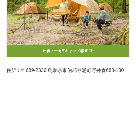
出典：
一向平キャンプ場HP
住所：〒689-2336 鳥取県東伯郡琴浦町野井倉688-130