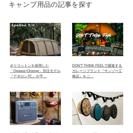
キャンプ用品の記事を探す
ポリコットンを採用した
DON'T THINK FEELで躍進する
「Ogawa×Orange」別注モデル
ガレージブランド『サンゾー工
『アポロンTC』が予…
務店』をご…