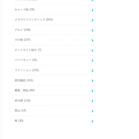
キャンプ術
(78)
クラウドファンディング
(915)
グルメ
(106)
その他
(157)
テントサイト紹介
(7)
バーベキュー
(41)
ファッション
(131)
宿泊施設
(101)
書籍・雑誌
(60)
未分類
(116)
登山
(14)
車
(30)