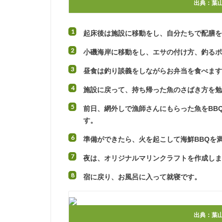
出典：
葉
起床後は施設に移動をし、自分たちで配膳
小磯海岸に移動をし、エサの付け方、釣る
昼食は釣り談義をしながらお弁当を食べま
施設に戻って、持ち帰った魚のさばき方を
前日、網外しで漁師さんにもらった魚をBB
す。
準備ができたら、火を起こして海鮮BBQを
夜は、オリジナルマリンクラフトを作成し
宿に戻り、お風呂に入って就寝です。
出典：
葉