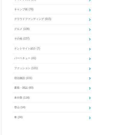
キャンプ術
(78)
クラウドファンディング
(915)
グルメ
(106)
その他
(157)
テントサイト紹介
(7)
バーベキュー
(41)
ファッション
(131)
宿泊施設
(101)
書籍・雑誌
(60)
未分類
(116)
登山
(14)
車
(30)