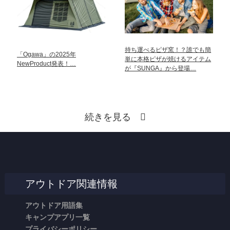
持ち運べるピザ窯！？誰でも簡
「Ogawa」の2025年
単に本格ピザが焼けるアイテム
NewProduct発表！…
が『SUNGA』から登場…
続きを見る
アウトドア関連情報
アウトドア用語集
キャンプアプリ一覧
プライバシーポリシー