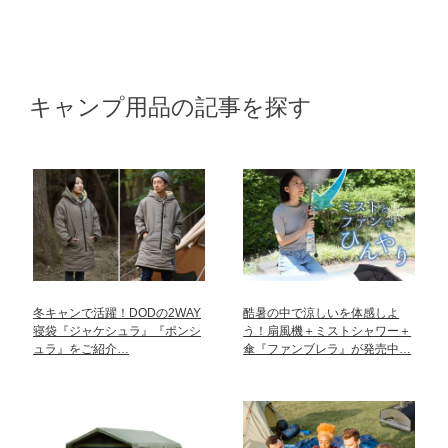
キャンプ用品の記事を探す
冬キャンで活躍！DODの2WAY
酷暑の中で涼しいを体感しよ
寝袋『ジャケシュラ』『ポンシ
う！扇風機＋ミストシャワー＋
ュラ』をご紹介…
傘『ファンブレラ』が発売中…