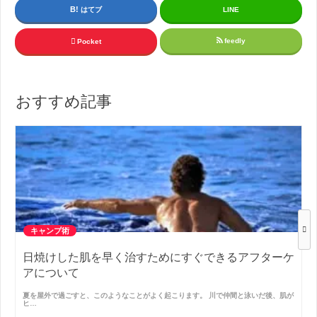
はてブ
LINE
feedly
Pocket
おすすめ記事
キャンプ術
日焼けした肌を早く治すためにすぐできるアフターケ
アについて
夏を屋外で過ごすと、このようなことがよく起こります。 川で仲間と泳いだ後、肌が
ヒ…