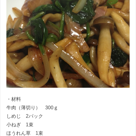
・材料
牛肉（薄切り） 300ｇ
しめじ 2パック
小ねぎ 1束
ほうれん草 1束