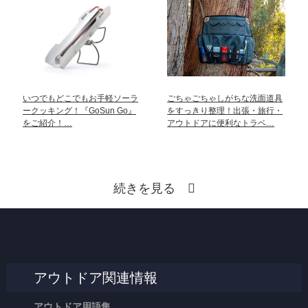
いつでもどこでもお手軽ソーラ
ごちゃごちゃしがちな洗面道具
ークッキング！『GoSun Go』
をすっきり整理！出張・旅行・
をご紹介！…
アウトドアに便利なトラベ…
続きを見る
アウトドア関連情報
アウトドア用語集