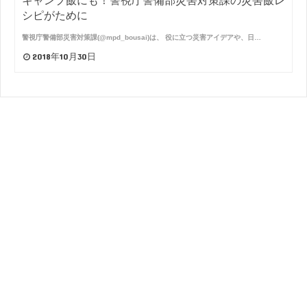
キャンプ飯にも！警視庁警備部災害対策課の災害飯レ
シピがために
警視庁警備部災害対策課(@mpd_bousai)は、 役に立つ災害アイデアや、日…
2018年10月30日