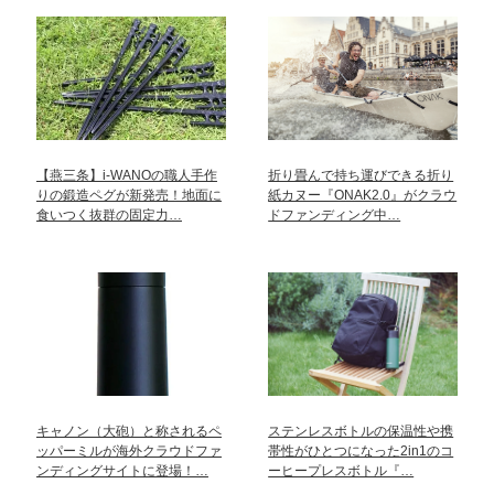
【燕三条】i-WANOの職人手作
折り畳んで持ち運びできる折り
りの鍛造ペグが新発売！地面に
紙カヌー『ONAK2.0』がクラウ
食いつく抜群の固定力…
ドファンディング中…
キャノン（大砲）と称されるペ
ステンレスボトルの保温性や携
ッパーミルが海外クラウドファ
帯性がひとつになった2in1のコ
ンディングサイトに登場！…
ーヒープレスボトル『…