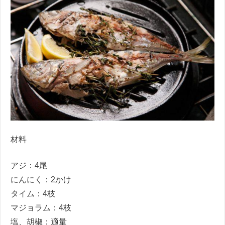
材料
アジ：4尾
にんにく：2かけ
タイム：4枝
マジョラム：4枝
塩、胡椒：適量