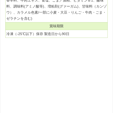
香辛料、牛肉エキス、食塩、ごま／酒精、ビタミンＢ1、酸味
料、調味料(アミノ酸等)、増粘剤(グァーガム)、甘味料（カンゾ
ウ）、カラメル色素/一部に小麦・大豆・りんご・牛肉・ごま・
ゼラチンを含む)
賞味期限
冷凍（-25℃以下）保存 製造日から90日