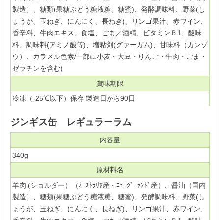
製造）、糖類(果糖ぶどう糖液糖、糖蜜)、発酵調味料、野菜(し
ょうが、玉ねぎ、にんにく、長ねぎ)、リンゴ果汁、赤ワイン、
香辛料、牛肉エキス、食塩、ごま／酒精、ビタミンＢ1、酸味
料、調味料(アミノ酸等)、増粘剤(グァーガム)、甘味料（カンゾ
ウ）、カラメル色素/一部に小麦・大豆・りんご・牛肉・ごま・
ゼラチンを含む)
賞味期限
冷凍（-25℃以下）保存 製造日から90日
ジンギス缶 レギュラーラム
内容量
340g
原材料名
羊肉 (ショルダー）（ｵｰｽﾄﾗﾘｱ産・ﾆｭｰｼﾞｰﾗﾝﾄﾞ産）、醤油（国内
製造）、糖類(果糖ぶどう糖液糖、糖蜜)、発酵調味料、野菜(し
ょうが、玉ねぎ、にんにく、長ねぎ)、リンゴ果汁、赤ワイン、