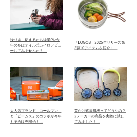
繰り返し使えるから経済的♪今
「LOGOS」2025年リリース第
年の冬はオイル式カイロデビュ
3弾10アイテムを紹介！…
ーしてみませんか？…
大人気ブランド「コールマン」
首かけ式扇風機ってどうなの？
と「ビームス」のコラボが今年
2メーカーの商品を実際に試し
も予約販売開始！…
てみました！…