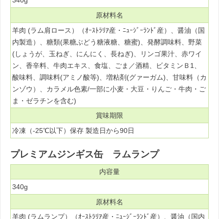
340g
原材料名
羊肉 (ラム肩ロース）（ｵｰｽﾄﾗﾘｱ産・ﾆｭｰｼﾞｰﾗﾝﾄﾞ産）、醤油（国
内製造）、糖類(果糖ぶどう糖液糖、糖蜜)、発酵調味料、野菜
(しょうが、玉ねぎ、にんにく、長ねぎ)、リンゴ果汁、赤ワイ
ン、香辛料、牛肉エキス、食塩、ごま／酒精、ビタミンＢ1、
酸味料、調味料(アミノ酸等)、増粘剤(グァーガム)、甘味料（カ
ンゾウ）、カラメル色素/一部に小麦・大豆・りんご・牛肉・ご
ま・ゼラチンを含む)
賞味期限
冷凍（-25℃以下）保存 製造日から90日
プレミアムジンギス缶 ラムランプ
内容量
340g
原材料名
羊肉 (ラムランプ）（ｵｰｽﾄﾗﾘｱ産・ﾆｭｰｼﾞｰﾗﾝﾄﾞ産）、醤油（国内