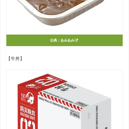
出典：
あみあみ
【牛丼】