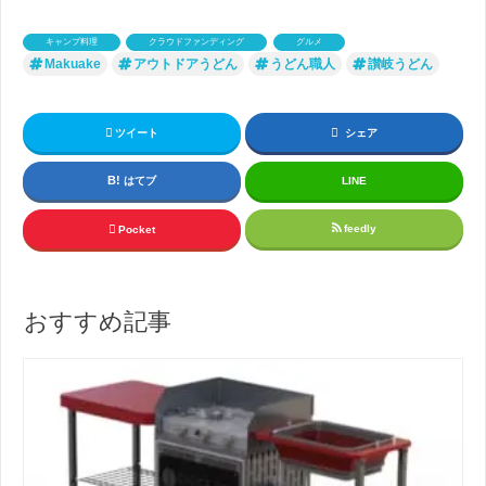
キャンプ料理
クラウドファンディング
グルメ
Makuake
アウトドアうどん
うどん職人
讃岐うどん
ツイート
シェア
はてブ
LINE
feedly
Pocket
おすすめ記事