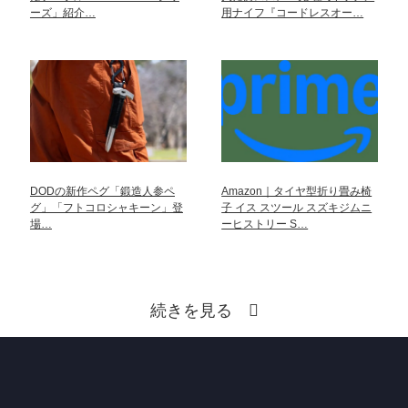
ーズ」紹介…
用ナイフ『コードレスオー…
DODの新作ペグ「鍛造人参ペ
Amazon｜タイヤ型折り畳み椅
グ」「フトコロシャキーン」登
子 イス スツール スズキジムニ
場…
ーヒストリー S…
続きを見る