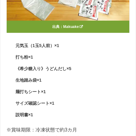
出典：
Makuake
元気玉（1玉5人前）×1
打ち粉×1
《希少糖入り》うどんだし×5
生地踏み袋×1
麺打ちシート×1
サイズ確認シート×1
説明書×1
※賞味期限：冷凍状態で約3カ月