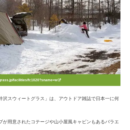
grass.jp/facilities/fc1020?sname=w
井沢スウィートグラス」は、アウトドア雑誌で日本一に何
ブが用意されたコテージや山小屋風キャビンもあるバラエ