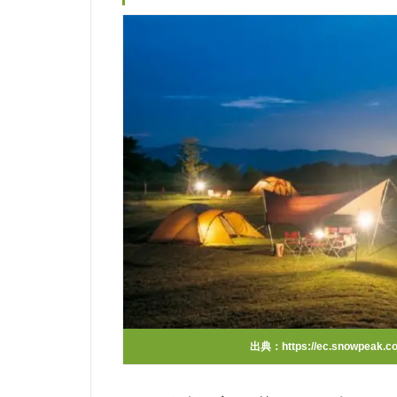
出典：
https://ec.snowpeak.c