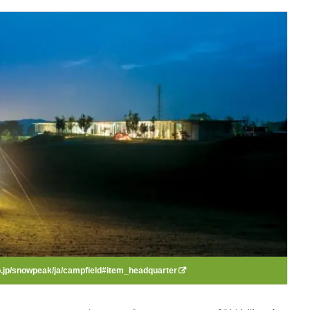
o.jp/snowpeak/ja/campfield#item_headquarter