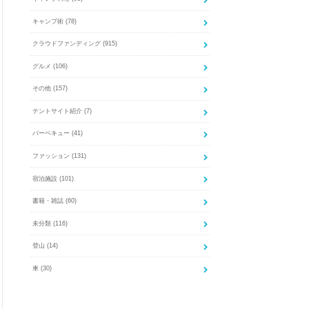
キャンプ術
(78)
クラウドファンディング
(915)
グルメ
(106)
その他
(157)
テントサイト紹介
(7)
バーベキュー
(41)
ファッション
(131)
宿泊施設
(101)
書籍・雑誌
(60)
未分類
(116)
登山
(14)
車
(30)