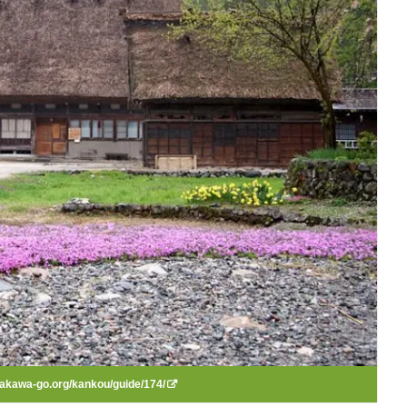
irakawa-go.org/kankou/guide/174/