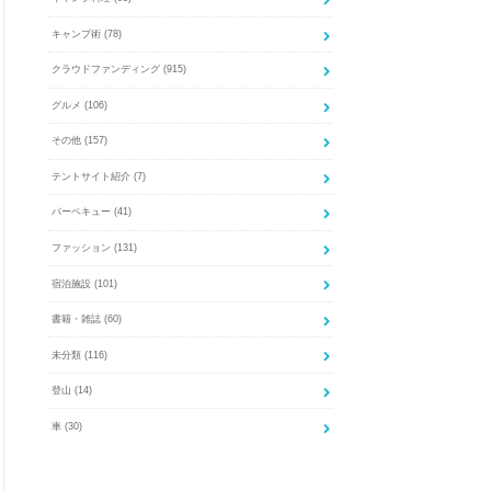
キャンプ術
(78)
クラウドファンディング
(915)
グルメ
(106)
その他
(157)
テントサイト紹介
(7)
バーベキュー
(41)
ファッション
(131)
宿泊施設
(101)
書籍・雑誌
(60)
未分類
(116)
登山
(14)
車
(30)