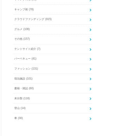
キャンプ術
(78)
クラウドファンディング
(915)
グルメ
(106)
その他
(157)
テントサイト紹介
(7)
バーベキュー
(41)
ファッション
(131)
宿泊施設
(101)
書籍・雑誌
(60)
未分類
(116)
登山
(14)
車
(30)