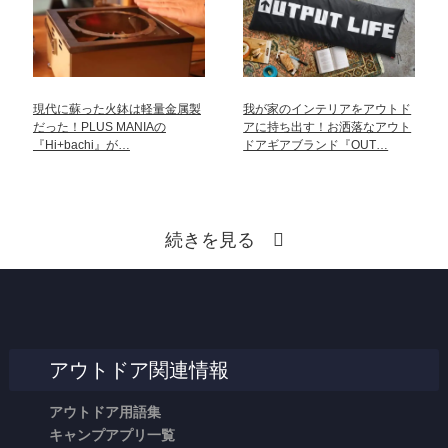
現代に蘇った火鉢は軽量金属製
我が家のインテリアをアウトド
だった！PLUS MANIAの
アに持ち出す！お洒落なアウト
『Hi+bachi』が…
ドアギアブランド『OUT…
続きを見る
アウトドア関連情報
アウトドア用語集
キャンプアプリ一覧