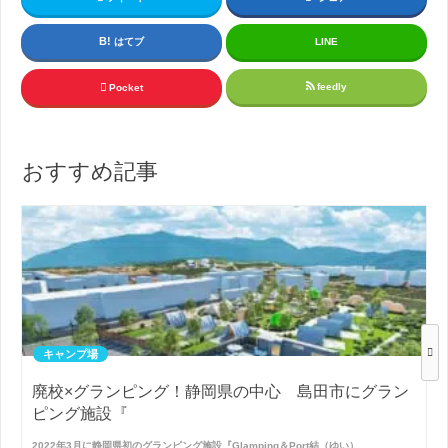
はてブ
LINE
feedly
Pocket
おすすめ記事
キャンプ場
廃校×グランピング！静岡県の中心 島田市にグラン
ピング施設『
2022年3月に静岡県初のグランピング施設『Glamping＆Port結（ゆい）…