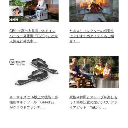
CB缶で高出力発電できるイン
たき火リフレクターの必要性
バーター発電機『GV-9ig』が大
は？おすすめアイテムもご紹
人気先行発売中…
介！…
キーサイズに16以上の機能！多
家族や仲間とストーブを楽しも
機能マルチツール『Geekey』
う！簡単設置の煙が少ないファ
がクラウドファンデ…
イアピット『Yukon』…