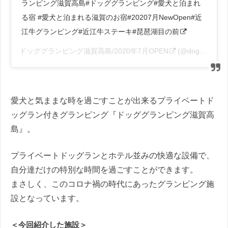
ランピング滋賀高島#ドッググランピング#愛犬と泊まれ
る宿 #愛犬と泊まれる滋賀のお宿#20207月NewOpen#近
江牛グランピング#近江牛ステーキ#琵琶湖目の前
ドッググランピング滋賀高島/2020年7月OPEN
(@dog_glamping_shiga)がシェアした投稿 –
愛犬と気ままな時を過ごすことが出来るプライベートド
ッグラン付きグランピング『ドッググランピング滋賀高
島』。
プライベートドッグランとホテル並みの快適な設備で、
自分達だけの特別な時間を過ごすことができます。
まさしく、このコロナ禍の時代にあったグランピング施
設となっています。
＜今回紹介した施設＞