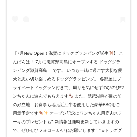
【7月New Open！滋賀にドッググランピング誕生
】 こ
んばんは！ 7月に滋賀県高島にオープンする ドッググラ
ンピング滋賀高島 です。 いつも一緒に過ごす大切な愛
犬と思い切り楽しめるドッググランピング。 各部屋にプ
ライベートドッグラン付きで、周りを気にせずのびのびワ
ンちゃんに遊んでもらえます
また、琵琶湖畔が目の前
の好立地、お食事も地元近江牛を使用した豪華BBQをご
用意予定です
オープン記念にワンちゃん用鹿肉ステ
ーキのプレゼントも⁈ 新情報は随時更新していきますの
で、ぜひぜひフォロー.いいねお願いします^ ^ #ドッググ