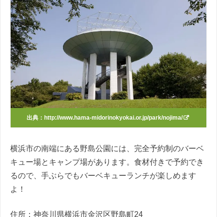
出典：
http://www.hama-midorinokyokai.or.jp/park/nojima/
横浜市の南端にある野島公園には、完全予約制のバーベ
キュー場とキャンプ場があります。食材付きで予約でき
るので、手ぶらでもバーベキューランチが楽しめます
よ！
住所：
神奈川県横浜市金沢区野島町24