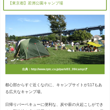
【東京都】若洲公園キャンプ場
出典：
http://www.tptc.co.jp/park/03_09/camp
都心部からすぐ近くなのに、キャンプサイトが117もあ
る広大なキャンプ場。
日帰りバーベキューに便利な、炭や薪の火起こしができ