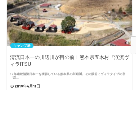
キャンプ場
清流日本一の川辺川が目の前！熊本県五木村『渓流ヴ
ィラITSU
12年連続清流日本一を獲得している熊本県の川辺川。その眼前にヴィラタイプの宿
『渓…
2019年4月11日