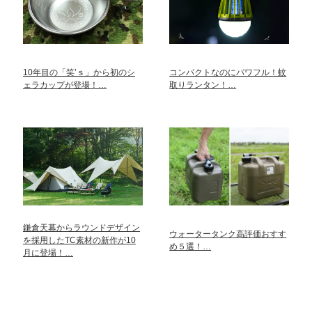
10年目の「笑’ｓ」から初のシ
コンパクトなのにパワフル！蚊
ェラカップが登場！…
取りランタン！…
鎌倉天幕からラウンドデザイン
ウォータータンク高評価おすす
を採用したTC素材の新作が10
め５選！…
月に登場！…