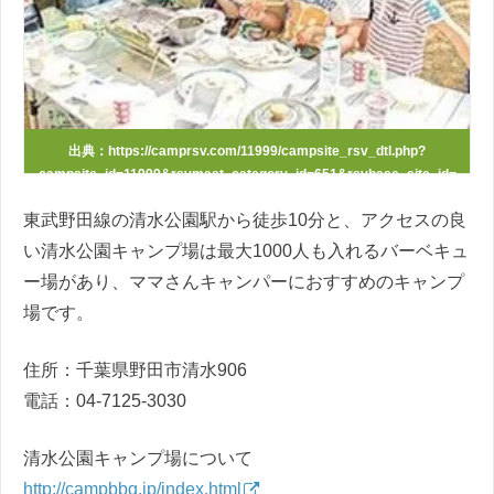
出典：
https://camprsv.com/11999/campsite_rsv_dtl.php?
campsite_id=11999&rsvmast_category_id=651&rsvbase_site_id=
20001519
東武野田線の清水公園駅から徒歩10分と、アクセスの良
い清水公園キャンプ場は最大1000人も入れるバーベキュ
ー場があり、ママさんキャンパーにおすすめのキャンプ
場です。
住所：
千葉県野田市清水906
電話：04-7125-3030
清水公園キャンプ場について
http://campbbq.jp/index.html