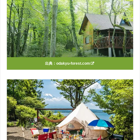
出典：
odakyu-forest.com