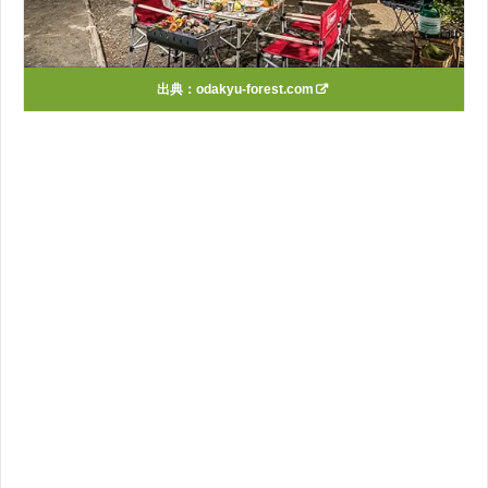
出典：
odakyu-forest.com