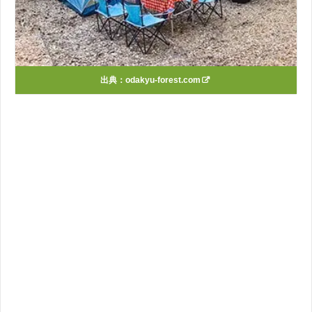
出典：
odakyu-forest.com