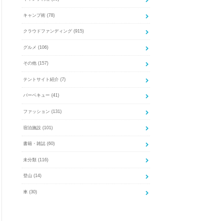
キャンプ術
(78)
クラウドファンディング
(915)
グルメ
(106)
その他
(157)
テントサイト紹介
(7)
バーベキュー
(41)
ファッション
(131)
宿泊施設
(101)
書籍・雑誌
(60)
未分類
(116)
登山
(14)
車
(30)