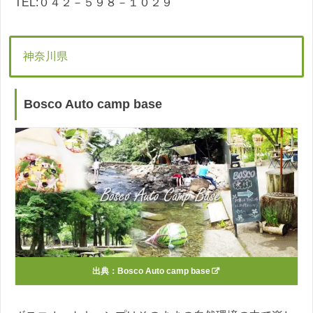
TEL:０４２－５９８－１０２９
神奈川県
Bosco Auto camp base
出典：
Bosco Auto camp base