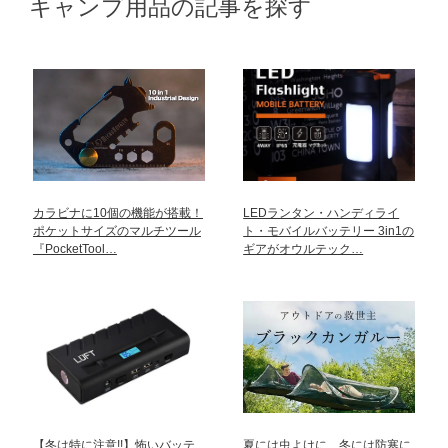
キャンプ用品の記事を探す
カラビナに10個の機能が搭載！
LEDランタン・ハンディライ
ポケットサイズのマルチツール
ト・モバイルバッテリー 3in1の
『PocketTool…
ギアがオウルテック…
【冬は特に注意!!】怖いバッテ
夏には虫よけに、冬には防寒に