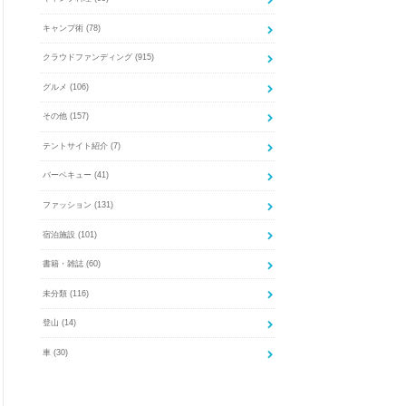
キャンプ術
(78)
クラウドファンディング
(915)
グルメ
(106)
その他
(157)
テントサイト紹介
(7)
バーベキュー
(41)
ファッション
(131)
宿泊施設
(101)
書籍・雑誌
(60)
未分類
(116)
登山
(14)
車
(30)