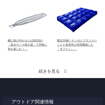
網に焦げ付かないLOGOSの
限定20個！ナンガとフランスベ
「炭火サンマ焼き器」で手軽に
ッドと米原市が共同開発した
旬を楽しむ！…
「タフトン」…
続きを見る
アウトドア関連情報