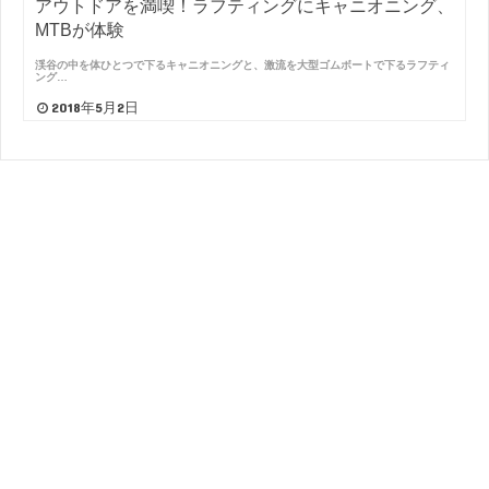
アウトドアを満喫！ラフティングにキャニオニング、
MTBが体験
渓谷の中を体ひとつで下るキャニオニングと、激流を大型ゴムボートで下るラフティ
ング…
2018年5月2日