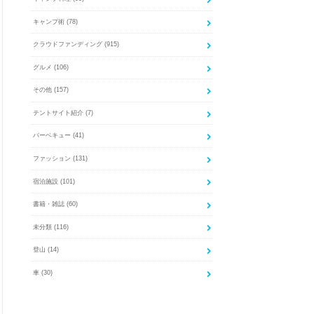
キャンプ術
(78)
クラウドファンディング
(915)
グルメ
(106)
その他
(157)
テントサイト紹介
(7)
バーベキュー
(41)
ファッション
(131)
宿泊施設
(101)
書籍・雑誌
(60)
未分類
(116)
登山
(14)
車
(30)