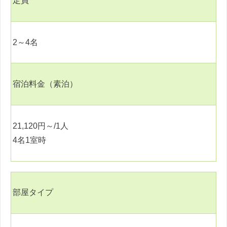
定員
2
～
4
名
宿泊料金（素泊）
21,120
円～
/1
人
4
名
1
室時
部屋タイプ