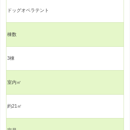
ドッグオペラテント
棟数
3
棟
室内㎡
約
21
㎡