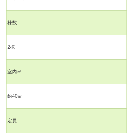
棟数
2
棟
室内㎡
約
40
㎡
定員