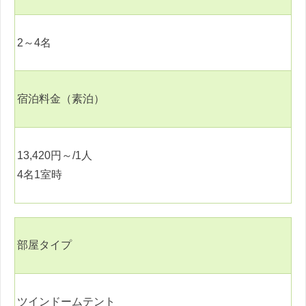
2
～
4
名
宿泊料金（素泊）
13,420
円～
/1
人
4
名
1
室時
部屋タイプ
ツインドームテント