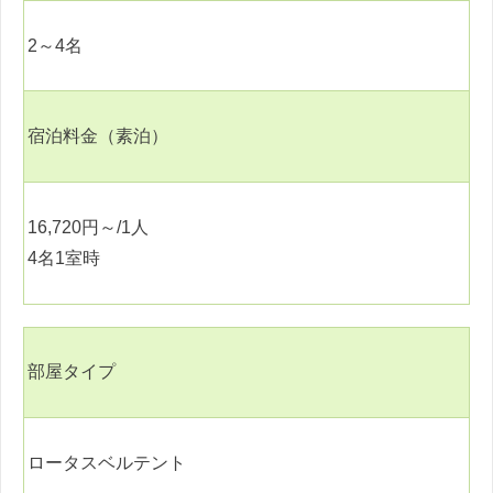
2
～
4
名
宿泊料金（素泊）
16,720
円～
/1
人
4
名
1
室時
部屋タイプ
ロータスベルテント