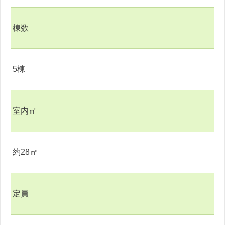
棟数
5
棟
室内㎡
約
28
㎡
定員