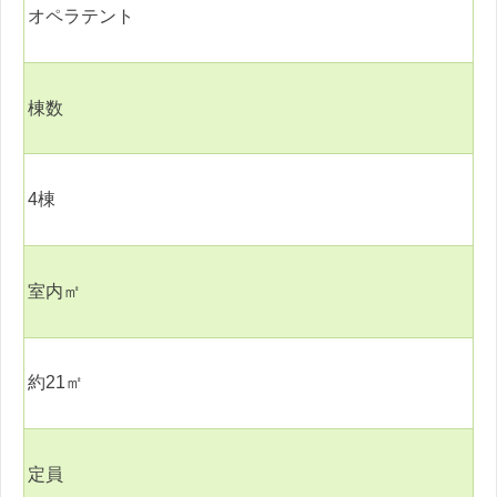
オペラテント
棟数
4
棟
室内㎡
約
21
㎡
定員