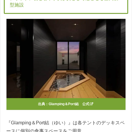
型施設
出典：
Glamping＆Port結 公式
『Glamping＆Port結（ゆい）』は各テントのデッキスペ
ースに個別の食事スペースをご用意。