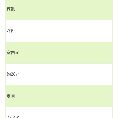
棟数
7
棟
室内㎡
約
28
㎡
定員
2
～
4
名