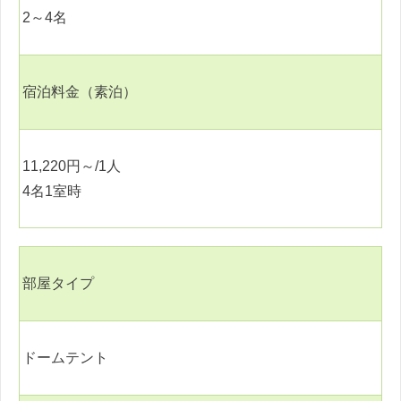
2
～
4
名
宿泊料金（素泊）
11,220
円～
/1
人
4
名
1
室時
部屋タイプ
ドームテント