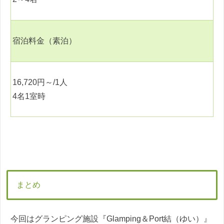
宿泊料金（素泊）
16,720
円～
/1
人
4
名
1
室時
まとめ
今回はグランピング施設『Glamping＆Port結（ゆい）』