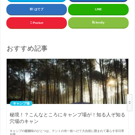
はてブ
LINE
feedly
Pocket
おすすめ記事
キャンプ場
秘境！？こんなところにキャンプ場が！知る人ぞ知る
穴場のキャン
キャンプの醍醐味のひとつは、テントの布一枚へだて大自然に囲まれて暮らす非日常
を味…