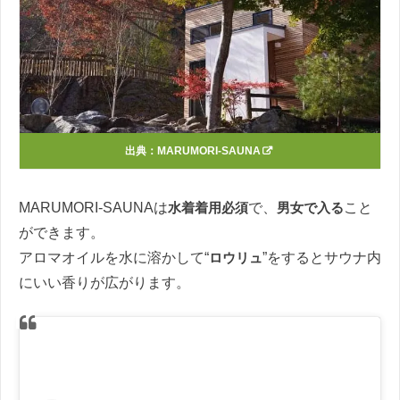
出典：
MARUMORI-SAUNA
MARUMORI-SAUNAは
水着着用必須
で、
男女で入る
こと
ができます。
アロマオイルを水に溶かして“
ロウリュ
”をするとサウナ内
にいい香りが広がります。