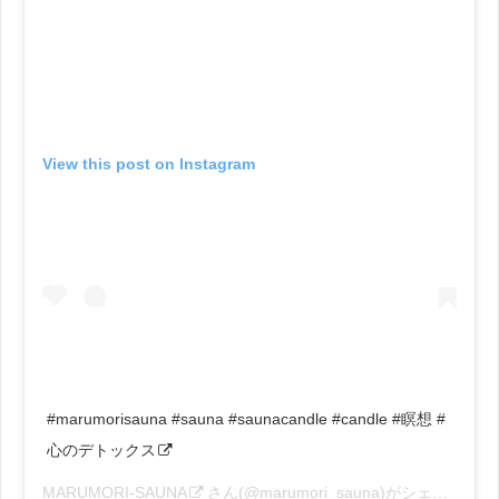
View this post on Instagram
#marumorisauna #sauna #saunacandle #candle #瞑想 #
心のデトックス
MARUMORI-SAUNA
さん(@marumori_sauna)がシェアした投稿 –