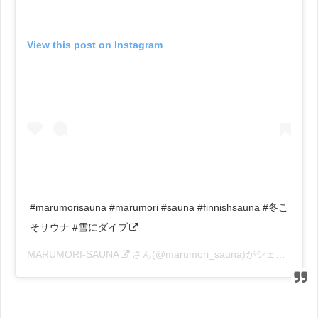
View this post on Instagram
#marumorisauna #marumori #sauna #finnishsauna #冬こ
そサウナ #雪にダイブ
MARUMORI-SAUNA
さん(@marumori_sauna)がシェアした投稿 –