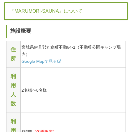
『MARUMORI-SAUNA』について
施設概要
宮城県伊具郡丸森町不動64-1（不動尊公園キャンプ場
住
内）
所
Google Mapで見る
利
用
2名様〜8名様
人
数
利
用
5時間
（冬季限定）