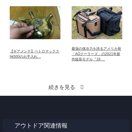
最強の保冷力を誇るアメリカ発
【ギアメンテ】ペトロマックス
「AOクーラーズ」の2021年新
hk500のお手入れ…
作縦長モデル『18 …
続きを見る
アウトドア関連情報