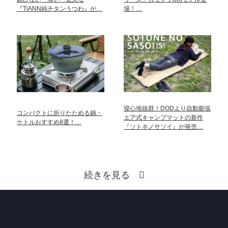
『TiANN純チタンうつわ』が…
場！…
寝心地抜群！DODより自動膨張
コンパクトに折りたためる鍋・
エア式キャンプマットの新作
ケトルおすすめ8選！…
『ソトネノサソイ』が発売…
続きを見る