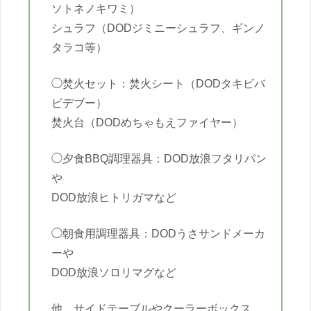
ソトネノキワミ）
シュラフ（DODジミニーシュラフ、ギンノ
タラコ等）
◯焚火セット：焚火シート（DODタキビバ
ビデブー）
焚火台（DODめちゃもえファイヤー）
◯夕食BBQ調理器具：DOD放浪フタリパン
や
DOD放浪ヒトリガマなど
◯朝食用調理器具：DODうさサンドメーカ
ーや
DOD放浪ソロリマグなど
他、サイドテーブルやクーラーボックス、