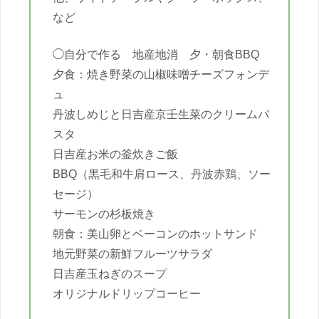
など
◯自分で作る 地産地消 夕・朝食BBQ
夕食：焼き野菜の山椒味噌チーズフォンデ
ュ
丹波しめじと日吉産京壬生菜のクリームパ
スタ
日吉産お米の釜炊きご飯
BBQ（黒毛和牛肩ロース、丹波赤鶏、ソー
セージ）
サーモンの杉板焼き
朝食：美山卵とベーコンのホットサンド
地元野菜の新鮮フルーツサラダ
日吉産玉ねぎのスープ
オリジナルドリップコーヒー