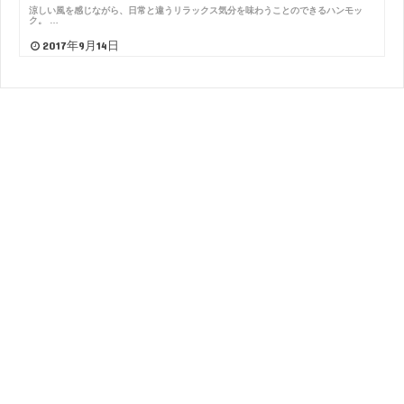
涼しい風を感じながら、日常と違うリラックス気分を味わうことのできるハンモッ
ク。 …
2017年9月14日