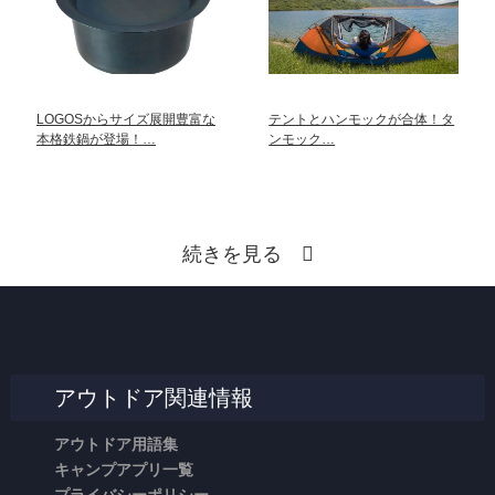
LOGOSからサイズ展開豊富な
テントとハンモックが合体！タ
本格鉄鍋が登場！…
ンモック…
続きを見る
アウトドア関連情報
アウトドア用語集
キャンプアプリ一覧