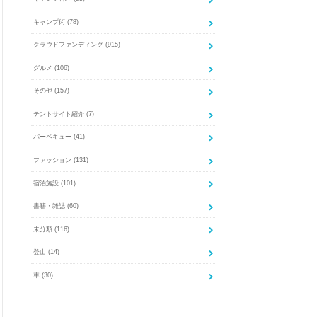
キャンプ術
(78)
クラウドファンディング
(915)
グルメ
(106)
その他
(157)
テントサイト紹介
(7)
バーベキュー
(41)
ファッション
(131)
宿泊施設
(101)
書籍・雑誌
(60)
未分類
(116)
登山
(14)
車
(30)