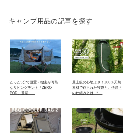
キャンプ用品の記事を探す
たった5分で設置・撤去が可能
最上級の心地よさ！100％天然
なリビングテント「ZERO
素材で作られた寝袋と、快適さ
POD」登場！…
の仕組みとは..？…