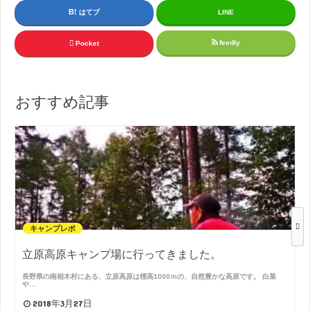
はてブ
LINE
feedly
Pocket
おすすめ記事
キャンプレポ
立原高原キャンプ場に行ってきました。
長野県の南相木村にある、立原高原は標高1000ｍの、自然豊かな高原です。 白菜
や…
2018年3月27日