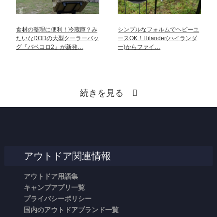
食材の整理に便利！冷蔵庫？み
シンプルなフォルムでヘビーユ
たいなDODの大型クーラーバッ
ースOK！Hilander(ハイランダ
グ『バベコロ2』が新発…
ー)からファイ…
続きを見る
アウトドア関連情報
アウトドア用語集
キャンプアプリ一覧
プライバシーポリシー
国内のアウトドアブランド一覧