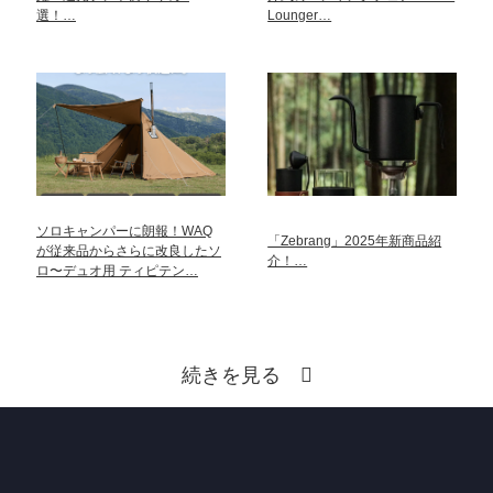
選！…
Lounger…
ソロキャンパーに朗報！WAQ
「Zebrang」2025年新商品紹
が従来品からさらに改良したソ
介！…
ロ〜デュオ用 ティピテン…
続きを見る