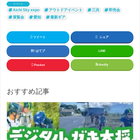
イベント
Aichi Sky expo
アウトドアイベント
三共
即売会
展覧会
愛知
最新ギア
ツイート
シェア
はてブ
LINE
feedly
Pocket
おすすめ記事