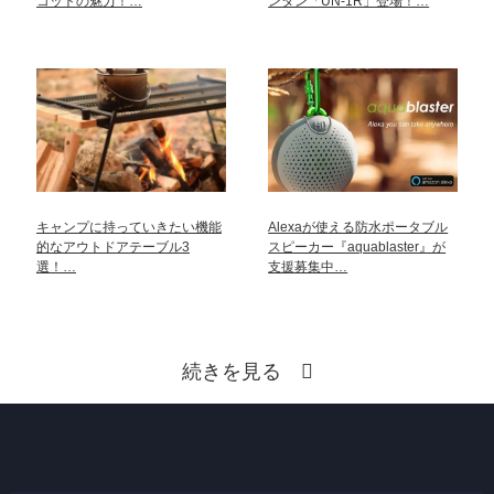
コットの魅力！…
ンタン「UN-1R」登場！…
キャンプに持っていきたい機能
Alexaが使える防水ポータブル
的なアウトドアテーブル3
スピーカー『aquablaster』が
選！…
支援募集中…
続きを見る