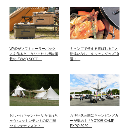
WAQがソフトクーラーボック
キャンプで使える喜ばれること
スを作るとこうなった！機能満
間違いなし！キッチングッズ10
載の『WAQ SOFT …
選！…
おしゃれキャンパーなら憧れち
万博記念公園にキャンピングカ
ゃう♪コットンテントの使用感
ーが集結！「MOTOR CAMP
やメンテナンスは？…
EXPO 2020…